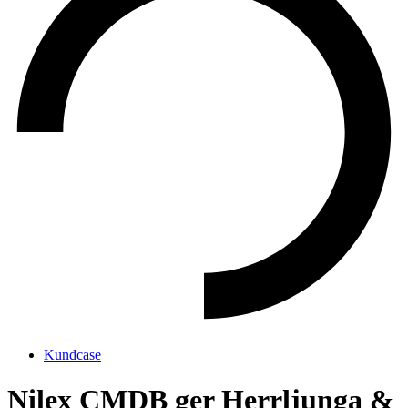
Kundcase
Nilex CMDB ger Herrljunga &