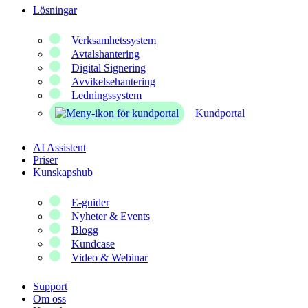
Lösningar
Verksamhetssystem
Avtalshantering
Digital Signering
Avvikelsehantering
Ledningssystem
Kundportal
AI Assistent
Priser
Kunskapshub
E-guider
Nyheter & Events
Blogg
Kundcase
Video & Webinar
Support
Om oss