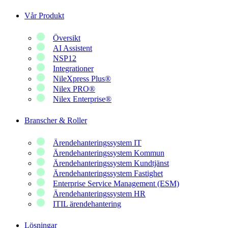
Vår Produkt
Översikt
AI Assistent
NSP12
Integrationer
NileXpress Plus®
Nilex PRO®
Nilex Enterprise®
Branscher & Roller
Ärendehanteringssystem IT
Ärendehanteringssystem Kommun
Ärendehanteringssystem Kundtjänst
Ärendehanteringssystem Fastighet
Enterprise Service Management (ESM)
Ärendehanteringssystem HR
ITIL ärendehantering
Lösningar