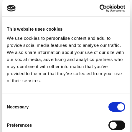
Effektiv ärendehantering
Med hjälp av digital ärendehantering kan alla verksamheter aktivt
This website uses cookies
följa sina ärenden från att de registreras till att de är färdiga.
We use cookies to personalise content and ads, to
Strukturerat inventarieregister med Nilex CMDB
provide social media features and to analyse our traffic.
En förenklad hantering av IT-inventarier där hela kommunens IT-
We also share information about your use of our site with
utrustning finns registrerat i ett och samma register. Detta underlättar
our social media, advertising and analytics partners who
vid exempelvis inventering och i utveckling av behovsanalyser och
åtgärdsplaner. Det bidrar också till en hållbar och kostnadseffektiv
may combine it with other information that you’ve
hantering av IT-utrustning.
provided to them or that they’ve collected from your use
of their services.
Hög servicegrad
Genom att effektivisera ärendehantering erbjuds även snabbt och
smidigt bemötande av verksamheten behov av support och stöd.
Consent
Necessary
Selection
Om Nilex
Preferences