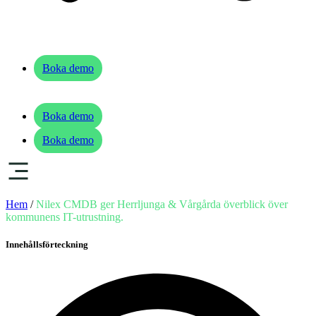
Boka demo
Boka demo
Boka demo
Hem
/
Nilex CMDB ger Herrljunga & Vårgårda överblick över
kommunens IT-utrustning.
Innehållsförteckning