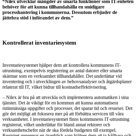
“Nilex utvecklar mängder av smarta funktioner som IT-enheten
behöver för att kunna tillhandahålla en smidigare
processhantering i kommunerna. Dessutom erbjuder de
jättebra stöd i införandet av dem.”
Kontrollerat inventariesystem
Inventariesystemet hjälper dem att kontrollera kommunens IT-
utrustning, exempelvis registrering av antal datorer eller smarta
skärmar som en verksamhet tillhandahåller. Det underlättar vid
inventering och i utvecklingen av behovsanalyser och åtgärdsplaner
relaterat till IT, vilket bidrar till kostnadseffektivisering.
– Nilex är bra på att utveckla och implementera automatiken i sina
tjänster. Det är viktigt för en kommun att kunna automatisera
rutinmässiga uppgifter och processer, det sparar tid och resurser. Det
gör det möjligt att fokusera mer på att förbättra servicen till våra
verksamheter. I inventariesystemet finns kommunens IT-utrustning
registrerat, vilket underlättar för bland annat rektorer och
verksamhetschefer när de ska fördela budgeten till exempel.
Registret genererar en överblick som hjälper dem att ta hållbara och