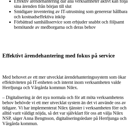
Effektiv ärendehantering där alla verksamheter aktivt kan följa
sina ärenden från början till slut
Smidigare inventering av IT-utrustning som genererar hållbara
och kostnadseffektiva inköp
Förbättrad samhällsservice som erbjuder snabbt och följsamt
bemötande av medborgarna och deras behov
Effektivt ärendehantering med fokus på service
Med behovet av ett mer utvecklat ärendehanteringssystem som ökar
effektiviteten på IT-enheten och internt inom verksamheten valde
Herrljunga och Vårgårda kommun Nilex.
– Digitalisering är det nya normala och för att möta verksamhetens
behov behövde vi ett mer utvecklat system än det vi använde oss av
tidigare. Vi har implementerat Nilex tjänster i verksamheten förr och
alltid varit väldigt nöjda, så det var självklart för oss att välja Nilex
NSP, säger Anna Bengtsson, digitaliseringsledare på Herrljunga och
Vårgårda kommun.