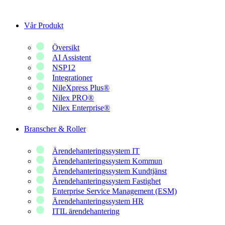
Hoppa
till
Vår Produkt
innehåll
Översikt
AI Assistent
NSP12
Integrationer
NileXpress Plus®
Nilex PRO®
Nilex Enterprise®
Branscher & Roller
Ärendehanteringssystem IT
Ärendehanteringssystem Kommun
Ärendehanteringssystem Kundtjänst
Ärendehanteringssystem Fastighet
Enterprise Service Management (ESM)
Ärendehanteringssystem HR
ITIL ärendehantering