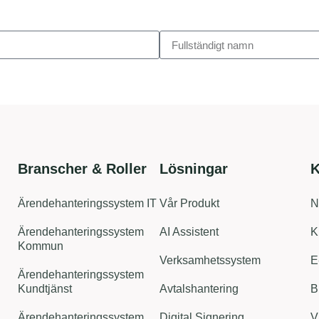
Branscher & Roller
Lösningar
K
Ärendehanteringssystem IT
Vår Produkt
N
Ärendehanteringssystem
AI Assistent
K
Kommun
Verksamhetssystem
E
Ärendehanteringssystem
Kundtjänst
Avtalshantering
B
Ärendehanteringssystem
Digital Signering
V