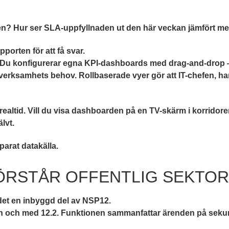
en? Hur ser SLA-uppfyllnaden ut den här veckan jämfört med
porten för att få svar.
 Du konfigurerar egna KPI-dashboards med drag-and-drop —
 verksamhets behov. Rollbaserade vyer gör att IT-chefen, h
altid. Vill du visa dashboarden på en TV-skärm i korridoren
lvt.
arat datakälla.
FÖRSTÅR OFFENTLIG SEKTOR
r det en inbyggd del av NSP12.
från och med 12.2. Funktionen sammanfattar ärenden på seku