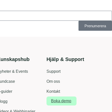
Prenumerera
unskapshub
Hjälp & Support
yheter & Events
Support
undcase
Om oss
-guider
Kontakt
Boka demo
logg
ideor & Webbinarier