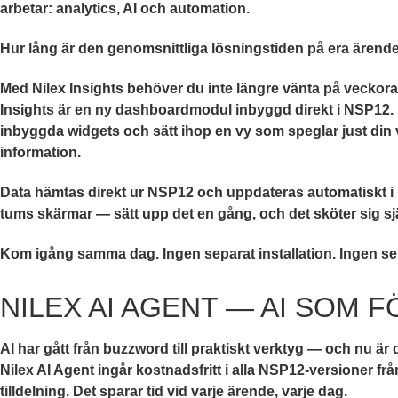
arbetar: analytics, AI och automation.
Hur lång är den genomsnittliga lösningstiden på era ärend
Med Nilex Insights behöver du inte längre vänta på veckorap
Insights är en ny dashboardmodul inbyggd direkt i NSP12.
inbyggda widgets och sätt ihop en vy som speglar just din
information.
Data hämtas direkt ur NSP12 och uppdateras automatiskt i re
tums skärmar — sätt upp det en gång, och det sköter sig sjä
Kom igång samma dag. Ingen separat installation. Ingen sep
NILEX AI AGENT — AI SOM 
AI har gått från buzzword till praktiskt verktyg — och nu ä
Nilex AI Agent ingår kostnadsfritt i alla NSP12-versioner 
tilldelning. Det sparar tid vid varje ärende, varje dag.