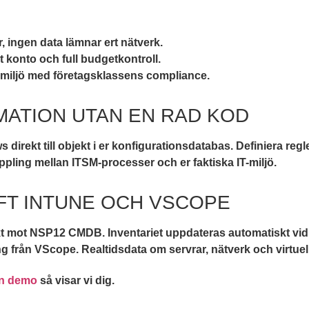
, ingen data lämnar ert nätverk.
konto och full budgetkontroll.
-miljö med företagsklassens compliance.
ATION UTAN EN RAD KOD
ekt till objekt i er konfigurationsdatabas. Definiera regle
oppling mellan ITSM-processer och er faktiska IT-miljö.
FT INTUNE OCH VSCOPE
t mot NSP12 CMDB. Inventariet uppdateras automatiskt vid f
från VScope. Realtidsdata om servrar, nätverk och virtuell
n demo
så visar vi dig.