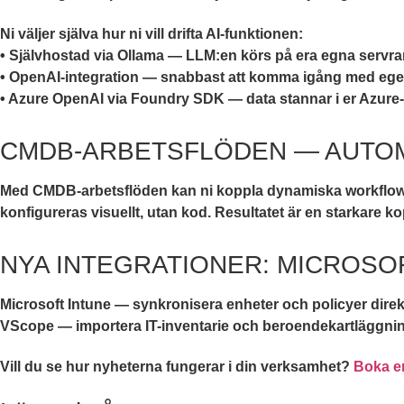
Ni väljer själva hur ni vill drifta AI-funktionen:
• Självhostad via Ollama — LLM:en körs på era egna servrar
• OpenAI-integration — snabbast att komma igång med eget 
• Azure OpenAI via Foundry SDK — data stannar i er Azure
CMDB-ARBETSFLÖDEN — AUTOM
Med CMDB-arbetsflöden kan ni koppla dynamiska workflows dir
konfigureras visuellt, utan kod. Resultatet är en starkare k
NYA INTEGRATIONER: MICROSO
Microsoft Intune — synkronisera enheter och policyer direk
VScope — importera IT-inventarie och beroendekartläggning 
Vill du se hur nyheterna fungerar i din verksamhet?
Boka e